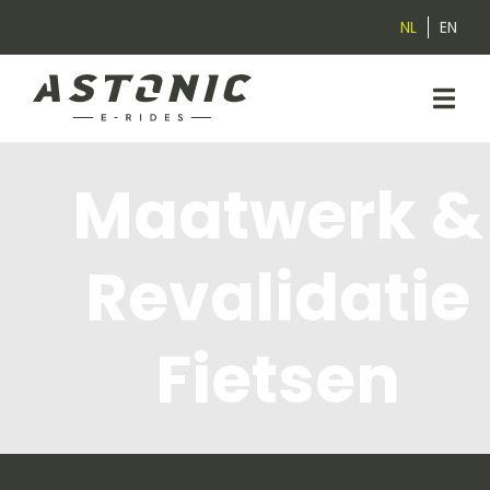
NL
EN
Maatwerk &
Revalidatie
Fietsen