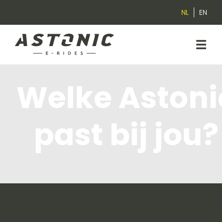
NL
EN
Welke Astoni
past bij jou?