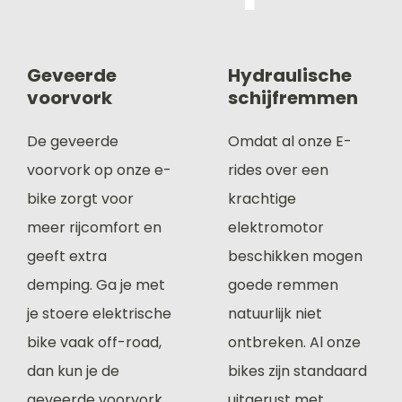
Geveerde
Hydraulische
voorvork
schijfremmen
De geveerde
Omdat al onze E-
voorvork op onze e-
rides over een
bike zorgt voor
krachtige
meer rijcomfort en
elektromotor
geeft extra
beschikken mogen
demping. Ga je met
goede remmen
je stoere elektrische
natuurlijk niet
bike vaak off-road,
ontbreken. Al onze
dan kun je de
bikes zijn standaard
geveerde voorvork
uitgerust met