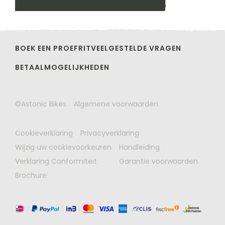
BOEK EEN PROEFRIT
VEELGESTELDE VRAGEN
BETAALMOGELIJKHEDEN
©Astonic Bikes
Algemene voorwaarden
Cookieverklaring
Privacyverklaring
Wijzig uw cookievoorkeuren
Handleiding
Verklaring Conformiteit
Garantie voorwaarden
Brochure