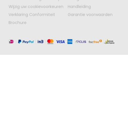
Wijzig uw cookievoorkeuren
Handleiding
Verklaring Conformiteit
Garantie voorwaarden
Brochure