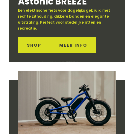
Astonic BREEZE
Een elektrische fiets voor dagelijks gebruik, met
rechte zithouding, dikkere banden en elegante
uitstraling. Perfect voor stedelijke ritten en
recreatie.
SHOP
MEER INFO