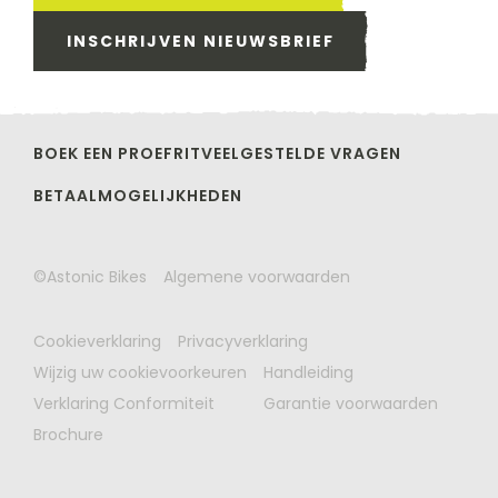
INSCHRIJVEN NIEUWSBRIEF
BOEK EEN PROEFRIT
VEELGESTELDE VRAGEN
BETAALMOGELIJKHEDEN
©Astonic Bikes
Algemene voorwaarden
Cookieverklaring
Privacyverklaring
Wijzig uw cookievoorkeuren
Handleiding
Verklaring Conformiteit
Garantie voorwaarden
Brochure