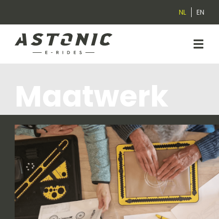
NL
EN
Maatwerk