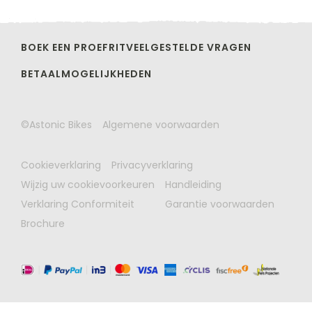
BOEK EEN PROEFRIT
VEELGESTELDE VRAGEN
BETAALMOGELIJKHEDEN
©Astonic Bikes
Algemene voorwaarden
Cookieverklaring
Privacyverklaring
Wijzig uw cookievoorkeuren
Handleiding
Verklaring Conformiteit
Garantie voorwaarden
Brochure