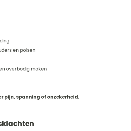
uding
ders en polsen
n
ken overbodig maken
er pijn, spanning of onzekerheid
.
sklachten