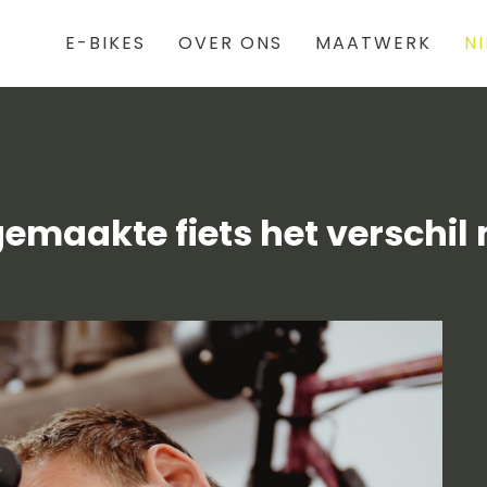
E-BIKES
OVER ONS
MAATWERK
N
maakte fiets het verschil