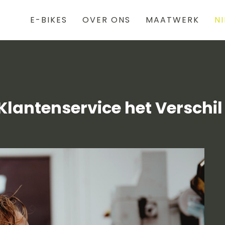
E-BIKES
OVER ONS
MAATWERK
N
antenservice het Verschi